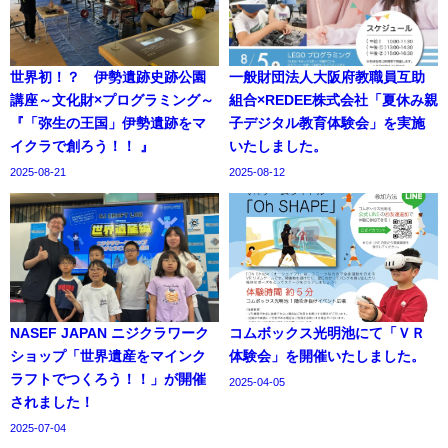
世界初！？ 伊勢遺跡史跡公園
一般財団法人大阪府教職員互助
講座～文化財×プログラミング～
組合×REDEE株式会社「夏休み親
『「弥生の王国」伊勢遺跡をマ
子デジタル教育体験会」を実施
イクラで創ろう！！ 』
いたしました。
2025-08-21
2025-08-12
NASEF JAPAN ニジクラワーク
コムボックス光明池にて「ＶＲ
ショップ「世界遺産をマインク
体験会」を開催いたしました。
ラフトでつくろう！！」が開催
2025-04-05
されました！
2025-07-04