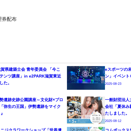
理券配布
滋賀県建築士会 青年委員会 「今こ
eスポーツの
ンツ講座」in e2PARK滋賀東近
ン」イベント
した。
2025-08-23
勢遺跡史跡公園講座～文化財×プロ
一般財団法人
「弥生の王国」伊勢遺跡をマイク
会社「夏休み
 』
たしました。
2025-08-12
PAN ニジクラワークショップ「世界遺
コムボックス