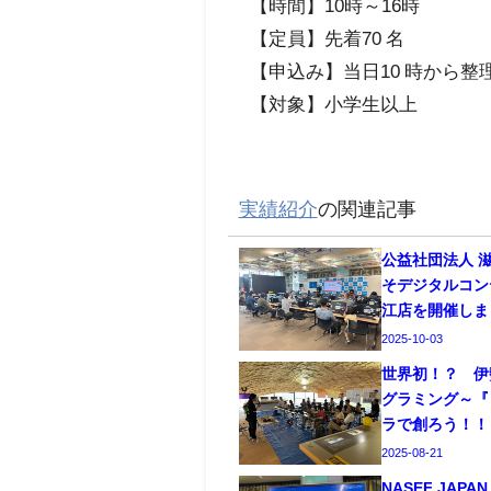
【時間】10時～16時
【定員】先着70 名
【申込み】当日10 時から整
【対象】小学生以上
実績紹介
の関連記事
公益社団法人 
そデジタルコンテ
江店を開催しま
2025-10-03
世界初！？ 伊
グラミング～『
ラで創ろう！！
2025-08-21
NASEF JA