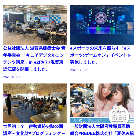
公益社団法人 滋賀県建築士会 青
eスポーツの未来を照らす「eス
年委員会 「今こそデジタルコン
ポーツ:ゲームオン」イベントを
テンツ講座」in e2PARK滋賀東
実施しました。
近江店を開催しました。
2025-08-23
2025-10-03
世界初！？ 伊勢遺跡史跡公園
一般財団法人大阪府教職員互助
講座～文化財×プログラミング～
組合×REDEE株式会社「夏休み親